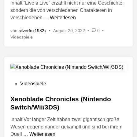
Inhalt “Live a Live” erzählt nicht nur eine Geschichte,
f
v
w
sondern die von verschiedenen Charakteren in
f
o
i
L
verschiedenen …
Weiterlesen
e
m
t
i
n
Ä
c
von
silverfox1982x
•
August 20, 2022
•
0
•
v
t
o
h
V
Videospiele
e
l
n
2
e
A
i
e
r
)
L
c
n
ö
i
f
h
t
v
f
t
o
e
e
i
r
n
V
(
Videospiele
n
(
t
e
N
N
l
r
Xenoblade Chronicles (Nintendo
i
i
i
ö
n
Switch/Wii/3DS)
n
c
f
t
h
t
Inhalt Vor langer Zeit haben zwei gigantisch große
f
e
t
e
Wesen gegeneinander gekämpft und sind bei ihrem
i
e
n
n
n
X
Duell …
Weiterlesen
n
d
d