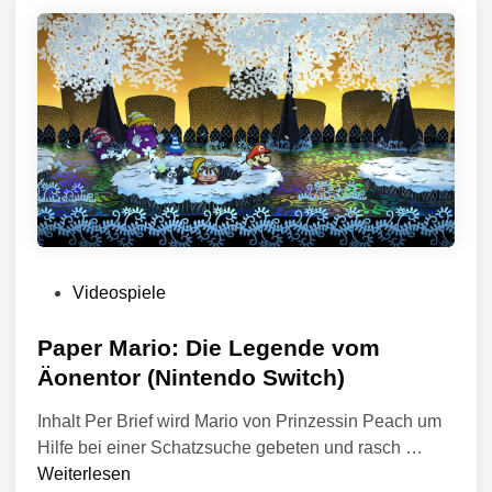
D
t
f
E
f
i
e
F
n
n
A
t
U
l
L
i
T
c
F
h
L
t
i
Y
n
I
V
Videospiele
N
e
G
r
Paper Mario: Die Legende vom
F
ö
Äonentor (Nintendo Switch)
A
f
I
Inhalt Per Brief wird Mario von Prinzessin Peach um
f
R
P
Hilfe bei einer Schatzsuche gebeten und rasch …
e
Y
a
Weiterlesen
n
H