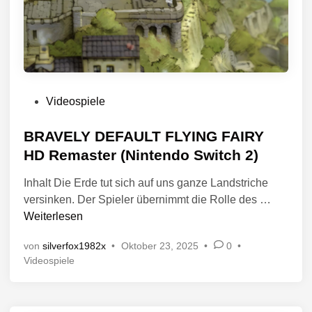
V
Videospiele
e
r
BRAVELY DEFAULT FLYING FAIRY
ö
HD Remaster (Nintendo Switch 2)
f
Inhalt Die Erde tut sich auf uns ganze Landstriche
f
B
versinken. Der Spieler übernimmt die Rolle des …
e
R
Weiterlesen
n
A
t
von
silverfox1982x
•
Oktober 23, 2025
•
0
•
V
l
V
Videospiele
E
i
e
L
c
r
Y
h
ö