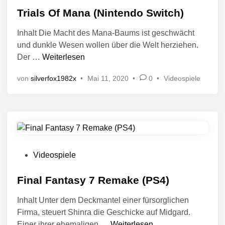
8
/
l
r
Trials Of Mana (Nintendo Switch)
7
7
3
i
ö
7
1
D
c
Inhalt Die Macht des Mana-Baums ist geschwächt
f
(
3
h
S
und dunkle Wesen wollen über die Welt herziehen.
f
X
t
9
)
T
Der …
Weiterlesen
i
e
B
r
n
n
O
V
von
silverfox1982x
•
Mai 11, 2020
•
0
•
Videospiele
i
t
X
e
a
l
S
r
l
i
e
ö
s
c
r
f
O
f
h
i
f
e
t
e
n
M
V
Videospiele
i
s
t
a
e
n
X
l
n
r
Final Fantasy 7 Remake (PS4)
)
i
a
ö
c
Inhalt Unter dem Deckmantel einer fürsorglichen
(
f
h
Firma, steuert Shinra die Geschicke auf Midgard.
N
f
t
F
Einer ihrer ehemaligen …
Weiterlesen