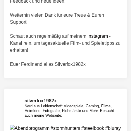
Feedback und neue Ideen.
3
t
i
(
c
c
Weiterhin vielen Dank für eure Treue & Euren
N
h
h
Support!
i
)
t
n
i
Schaut auch regelmäßig auf meinem
Instagram
-
n
t
Kanal rein, um tagesaktuelle Film- und Spieletipps zu
e
erhalten!
n
d
Euer Ferdinand alias Silverfox1982x
o
S
w
i
t
c
silverfox1982x
Nerd aus Leidenschaft
Videospiele, Gaming, Filme,
h
Heimkino, Fotografie, Flohmärkte und Mehr.
Besucht
)
auch meine Webseite: