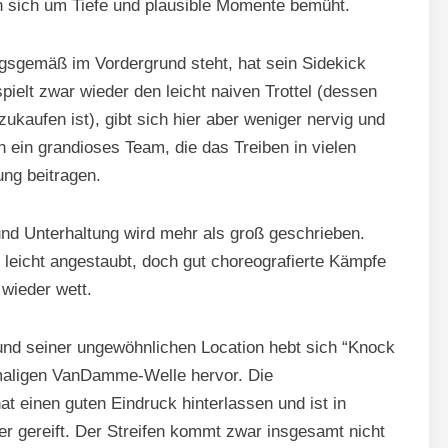
n sich um Tiefe und plausible Momente bemüht.
gsgemäß im Vordergrund steht, hat sein Sidekick
pielt zwar wieder den leicht naiven Trottel (dessen
ukaufen ist), gibt sich hier aber weniger nervig und
en ein grandioses Team, die das Treiben in vielen
ng beitragen.
nd Unterhaltung wird mehr als groß geschrieben.
e leicht angestaubt, doch gut choreografierte Kämpfe
 wieder wett.
 und seiner ungewöhnlichen Location hebt sich “Knock
maligen VanDamme-Welle hervor. Die
t einen guten Eindruck hinterlassen und ist in
r gereift. Der Streifen kommt zwar insgesamt nicht