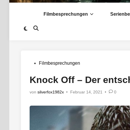
Filmbesprechungen
Serienb
Zu
Suche
dunklem
öffnen
Modus
wechseln
Veröffentlicht
Filmbesprechungen
in
Knock Off – Der ents
von
silverfox1982x
•
Februar 14, 2021
•
0