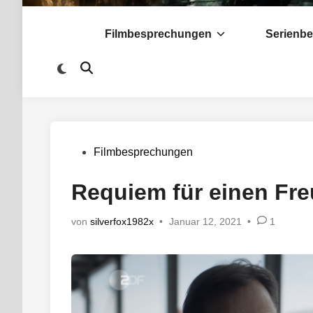
Filmbesprechungen
Serienb
Zu
Suche
dunklem
öffnen
Modus
wechseln
Veröffentlicht
Filmbesprechungen
in
Requiem für einen Fr
von
silverfox1982x
•
Januar 12, 2021
•
1