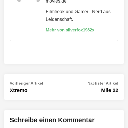
movies.de
Filmfreak und Gamer - Nerd aus
Leidenschaft.
Mehr von silverfox1982x
Beitragsnavigation
Vorheriger
Näch
Vorheriger Artikel
Nächster Artikel
Artikel:
Artik
Xtremo
Mile 22
Schreibe einen Kommentar