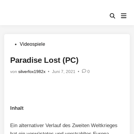
Zum
Inhalt
Hau
springen
Suche
öffnen
Veröffentlicht
Videospiele
in
Paradise Lost (PC)
von
silverfox1982x
•
Juni 7, 2021
•
0
Inhalt
Ein alternativer Verlauf des Zweiten Weltkrieges
hat ein verwüstetes und verstrahltes Europa