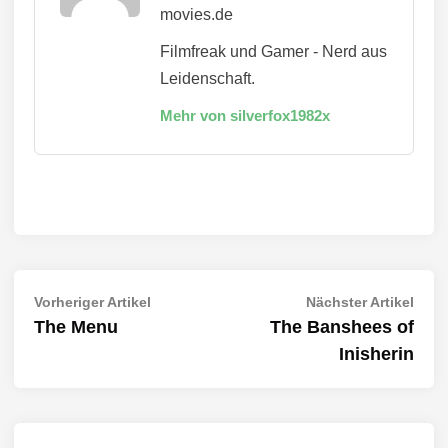
movies.de
Filmfreak und Gamer - Nerd aus
Leidenschaft.
Mehr von silverfox1982x
Beitragsnavigation
Vorheriger
Näch
Vorheriger Artikel
Nächster Artikel
Artikel:
Artik
The Menu
The Banshees of
Inisherin