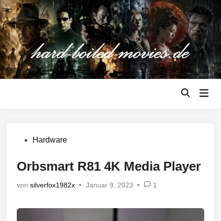
Zum
Inhalt
springen
Hau
Suche
öffnen
Veröffentlicht
Hardware
in
Orbsmart R81 4K Media Player
von
silverfox1982x
•
Januar 9, 2023
•
1