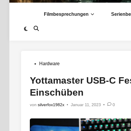
Filmbesprechungen
Serienb
Zu
Suche
dunklem
öffnen
Modus
wechseln
Veröffentlicht
Hardware
in
Yottamaster USB-C Fe
Einschüben
von
silverfox1982x
•
Januar 11, 2023
•
0