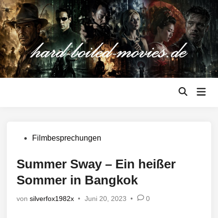
Zum
Inhalt
springen
Hau
Suche
öffnen
Veröffentlicht
Filmbesprechungen
in
Summer Sway – Ein heißer
Sommer in Bangkok
von
silverfox1982x
•
Juni 20, 2023
•
0