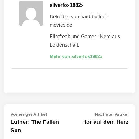
silverfox1982x
Betreiber von hard-boiled-
movies.de
Filmfreak und Gamer - Nerd aus
Leidenschaft.
Mehr von silverfox1982x
Beitragsnavigation
Vorheriger
Näch
Vorheriger Artikel
Nächster Artikel
Artikel:
Artik
Luther: The Fallen
Hör auf dein Herz
Sun