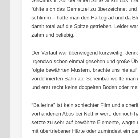
Gesamtstil. Auf der einen Seite wirkte das Tr
fühlte sich das Gemetzel zu überzeichnet und
schlimm – hätte man den Härtegrad und da Bl
damit total auf die Spitze getrieben. Leider w
zahm und beliebig.
Der Verlauf war überwiegend kurzweilig, denno
irgendwo schon einmal gesehen und große Übe
folgte bewährten Mustern, brachte uns nie auf
vordefinierten Bahn ab. Scheinbar wollte man (
und erst recht keine doppelten Böden oder me
“Ballerina” ist kein schlechter Film und sich
vorhandenen Abos bei Netflix wert, dennoch h
setzte zu sehr auf bewährte Elemente, wagte 
mit übertriebener Härte oder zumindest ein paa