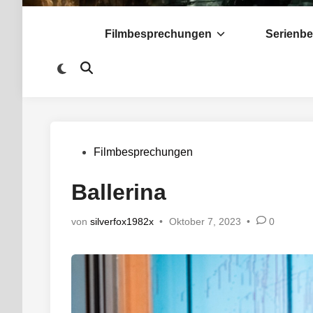
Filmbesprechungen
Serienb
Zu
Suche
dunklem
öffnen
Modus
wechseln
Veröffentlicht
Filmbesprechungen
in
Ballerina
von
silverfox1982x
•
Oktober 7, 2023
•
0