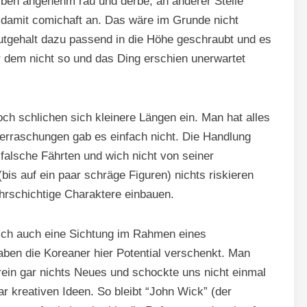
eiben angenehm rau und derbe, an anderer Stelle
 damit comichaft an. Das wäre im Grunde nicht
utgehalt dazu passend in die Höhe geschraubt und es
ar dem nicht so und das Ding erschien unerwartet
ch schlichen sich kleinere Längen ein. Man hat alles
rraschungen gab es einfach nicht. Die Handlung
 falsche Fährten und wich nicht von seiner
bis auf ein paar schräge Figuren) nichts riskieren
hrschichtige Charaktere einbauen.
erlich auch eine Sichtung im Rahmen eines
aben die Koreaner hier Potential verschenkt. Man
rein gar nichts Neues und schockte uns nicht einmal
r kreativen Ideen. So bleibt “John Wick” (der