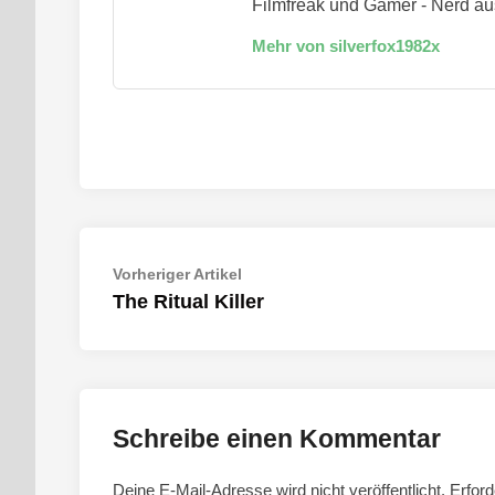
Filmfreak und Gamer - Nerd au
Mehr von silverfox1982x
Beitragsnavigation
Vorheriger
Vorheriger Artikel
Artikel:
The Ritual Killer
Schreibe einen Kommentar
Deine E-Mail-Adresse wird nicht veröffentlicht.
Erford