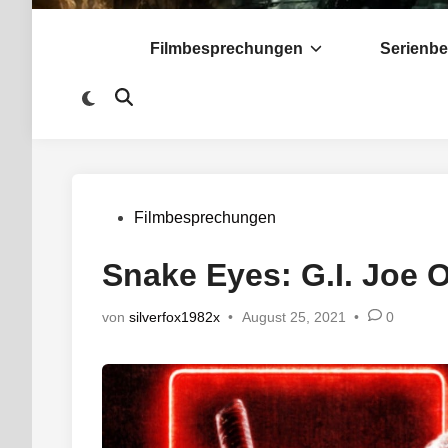
Filmbesprechungen
Serienb
Zu
Suche
dunklem
öffnen
Modus
wechseln
Veröffentlicht
Filmbesprechungen
in
Snake Eyes: G.I. Joe O
von
silverfox1982x
•
August 25, 2021
•
0