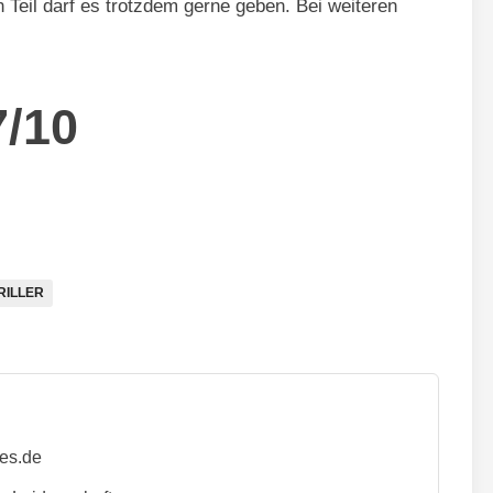
ten Teil darf es trotzdem gerne geben. Bei weiteren
7/10
RILLER
ies.de