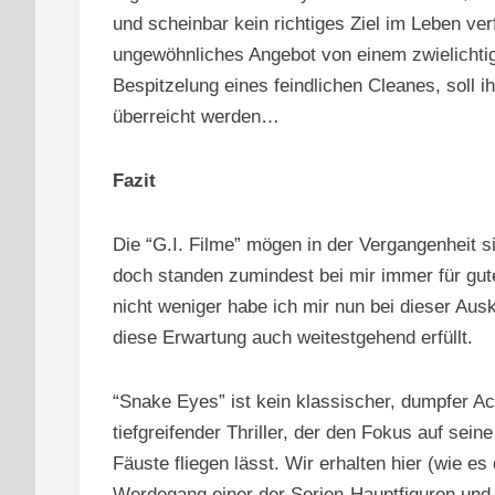
und scheinbar kein richtiges Ziel im Leben ver
ungewöhnliches Angebot von einem zwielichtig
Bespitzelung eines feindlichen Cleanes, soll 
überreicht werden…
Fazit
Die “G.I. Filme” mögen in der Vergangenheit s
doch standen zumindest bei mir immer für gute
nicht weniger habe ich mir nun bei dieser Au
diese Erwartung auch weitestgehend erfüllt.
“Snake Eyes” ist kein klassischer, dumpfer Ac
tiefgreifender Thriller, der den Fokus auf sein
Fäuste fliegen lässt. Wir erhalten hier (wie es 
Werdegang einer der Serien-Hauptfiguren und 