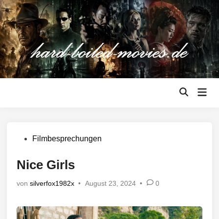
Zum
Inhalt
springen
Hau
Suche
öffnen
Veröffentlicht
Filmbesprechungen
in
Nice Girls
von
silverfox1982x
•
August 23, 2024
•
0