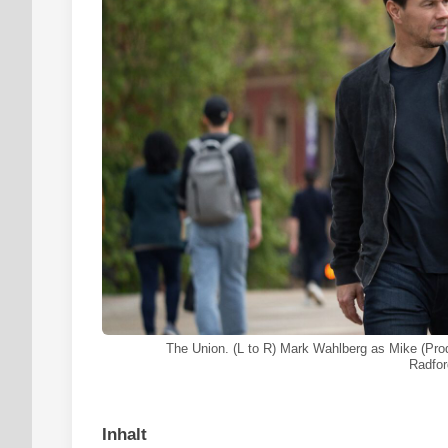
The Union. (L to R) Mark Wahlberg as Mike (Prod
Radfor
Inhalt