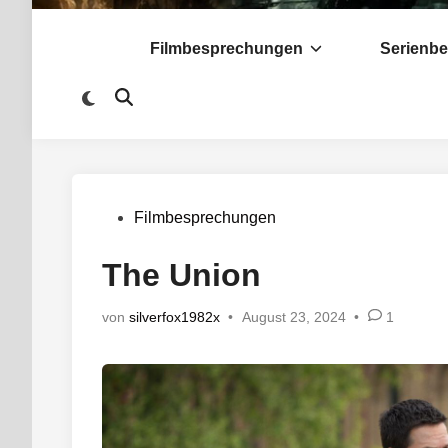
Filmbesprechungen
Serienb
Zu
Suche
dunklem
öffnen
Modus
wechseln
Veröffentlicht
Filmbesprechungen
in
The Union
von
silverfox1982x
•
August 23, 2024
•
1