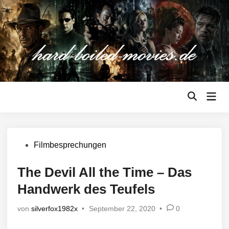
Zum
Inhalt
springen
Hau
Suche
öffnen
Veröffentlicht
Filmbesprechungen
in
The Devil All the Time – Das
Handwerk des Teufels
von
silverfox1982x
•
September 22, 2020
•
0