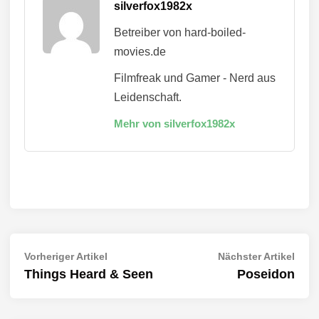
silverfox1982x
Betreiber von hard-boiled-
movies.de
Filmfreak und Gamer - Nerd aus
Leidenschaft.
Mehr von silverfox1982x
Beitragsnavigation
Vorheriger
Näch
Vorheriger Artikel
Nächster Artikel
Artikel:
Artik
Things Heard & Seen
Poseidon