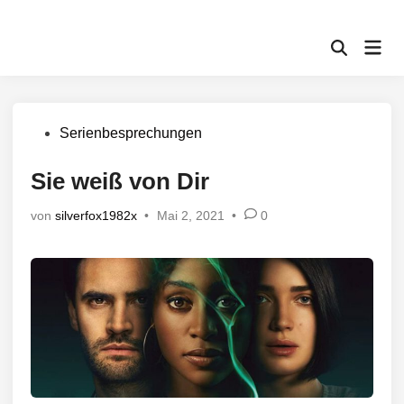
Zum
Inhalt
Hau
springen
Suche
öffnen
Veröffentlicht
Serienbesprechungen
in
Sie weiß von Dir
von
silverfox1982x
•
Mai 2, 2021
•
0