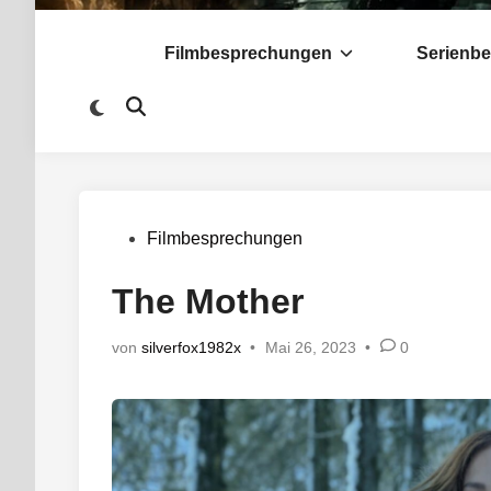
Filmbesprechungen
Serienb
Zu
Suche
dunklem
öffnen
Modus
wechseln
Veröffentlicht
Filmbesprechungen
in
The Mother
von
silverfox1982x
•
Mai 26, 2023
•
0