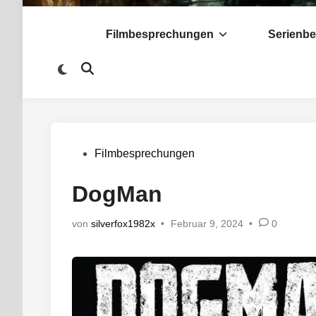
Filmbesprechungen
Serienb
Zu
Suche
dunklem
öffnen
Modus
wechseln
Veröffentlicht
Filmbesprechungen
in
DogMan
von
silverfox1982x
•
Februar 9, 2024
•
0