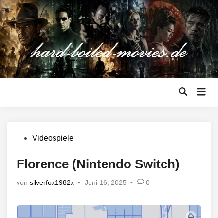
Zum
Inhalt
springen
Hau
Suche
öffnen
Veröffentlicht
Videospiele
in
Florence (Nintendo Switch)
von
silverfox1982x
•
Juni 16, 2025
•
0