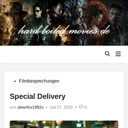
Zum
Inhalt
springen
Hau
Suche
öffnen
Veröffentlicht
Filmbesprechungen
in
Special Delivery
von
silverfox1982x
•
Juli 27, 2025
•
0