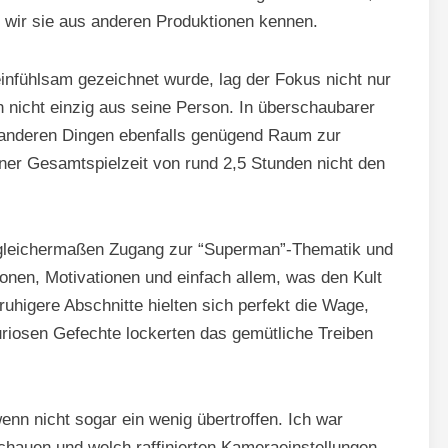
e wir sie aus anderen Produktionen kennen.
nfühlsam gezeichnet wurde, lag der Fokus nicht nur
 nicht einzig aus seine Person. In überschaubarer
d anderen Dingen ebenfalls genügend Raum zur
iner Gesamtspielzeit von rund 2,5 Stunden nicht den
 gleichermaßen Zugang zur “Superman”-Thematik und
nen, Motivationen und einfach allem, was den Kult
higere Abschnitte hielten sich perfekt die Wage,
furiosen Gefechte lockerten das gemütliche Treiben
wenn nicht sogar ein wenig übertroffen. Ich war
schauen und welch raffinierten Kameraeinstellungen