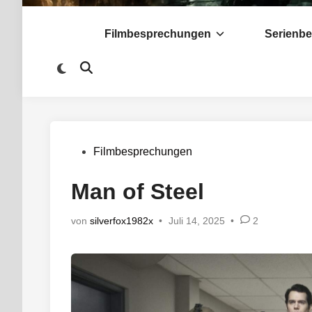
Filmbesprechungen
Serienb
Zu
Suche
dunklem
öffnen
Modus
wechseln
Veröffentlicht
Filmbesprechungen
in
Man of Steel
von
silverfox1982x
•
Juli 14, 2025
•
2