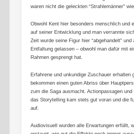
waren nicht die geleckten “Strahlemänner” wi
Obwohl Kent hier besonders menschlich und ei
auf seiner Entwicklung und man verrannte sich
Zeit wurde seine Figur hier “abgehandelt” un
Entfaltung gelassen – obwohl man dafür mit e
Rahmen gesprengt hat.
Erfahrene und unkundige Zuschauer erhalten
bekommen einen guten Abriss über Hauptperso
zum die Saga ausmacht. Actionpassagen und ru
das Storytelling kam stets gut voran und die 
auf.
Audiovisuell wurden alle Erwartungen erfüllt, 
erstaunt, wie gut die Effekte noch immer aus