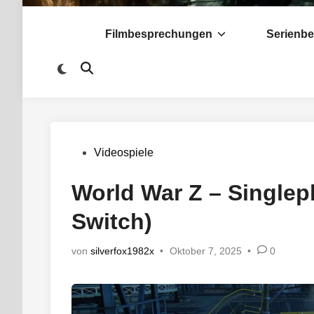
Filmbesprechungen
Serienb
Zu
Suche
dunklem
öffnen
Modus
wechseln
Veröffentlicht
Videospiele
in
World War Z – Singlep
Switch)
von
silverfox1982x
•
Oktober 7, 2025
•
0