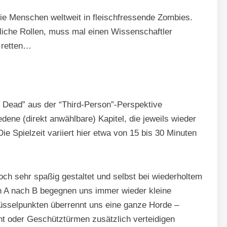
die Menschen weltweit in fleischfressende Zombies.
edliche Rollen, muss mal einen Wissenschaftler
 retten…
4 Dead” aus der “Third-Person”-Perspektive
edene (direkt anwählbare) Kapitel, die jeweils wieder
Die Spielzeit variiert hier etwa von 15 bis 30 Minuten
edoch sehr spaßig gestaltet und selbst bei wiederholtem
n A nach B begegnen uns immer wieder kleine
selpunkten überrennt uns eine ganze Horde –
ht oder Geschütztürmen zusätzlich verteidigen