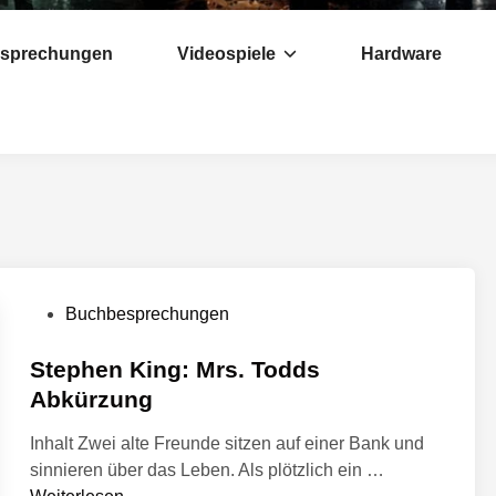
esprechungen
Videospiele
Hardware
V
Buchbesprechungen
e
r
Stephen King: Mrs. Todds
ö
Abkürzung
f
Inhalt Zwei alte Freunde sitzen auf einer Bank und
f
S
sinnieren über das Leben. Als plötzlich ein …
e
t