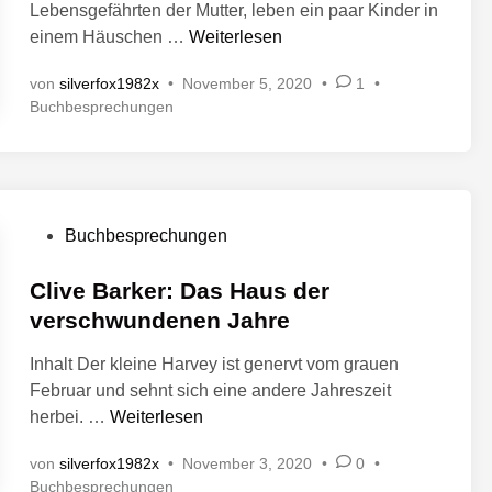
Lebensgefährten der Mutter, leben ein paar Kinder in
a
e
t
S
i
einem Häuschen …
Weiterlesen
n
n
t
t
von
silverfox1982x
•
November 5, 2020
•
1
•
e
l
V
Buchbesprechungen
p
i
e
h
c
r
e
h
ö
n
t
f
K
f
i
V
Buchbesprechungen
e
i
n
e
n
n
r
Clive Barker: Das Haus der
t
g
l
ö
verschwundenen Jahre
:
i
f
D
c
Inhalt Der kleine Harvey ist genervt vom grauen
f
a
h
Februar und sehnt sich eine andere Jahreszeit
e
s
t
C
herbei. …
Weiterlesen
n
i
H
l
t
n
a
von
silverfox1982x
•
November 3, 2020
•
0
•
i
l
u
V
Buchbesprechungen