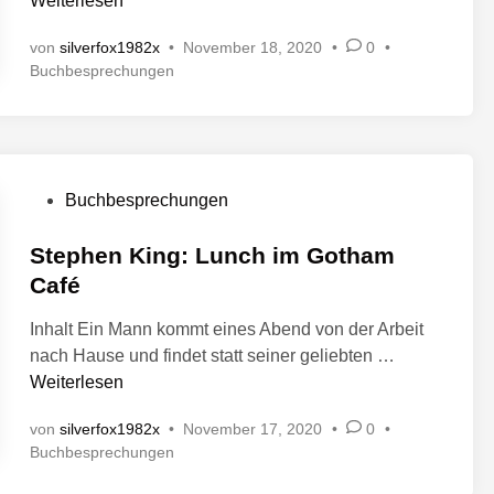
Weiterlesen
n
e
t
von
silverfox1982x
•
November 18, 2020
•
0
•
p
l
V
Buchbesprechungen
h
i
e
e
c
r
n
h
ö
K
t
f
i
f
i
V
Buchbesprechungen
e
n
n
e
n
g
r
Stephen King: Lunch im Gotham
t
:
l
ö
Café
M
i
f
r
c
Inhalt Ein Mann kommt eines Abend von der Arbeit
f
s
h
S
nach Hause und findet statt seiner geliebten …
e
.
t
t
Weiterlesen
n
i
T
e
t
n
o
von
silverfox1982x
•
November 17, 2020
•
0
•
p
l
d
V
Buchbesprechungen
h
i
e
d
e
c