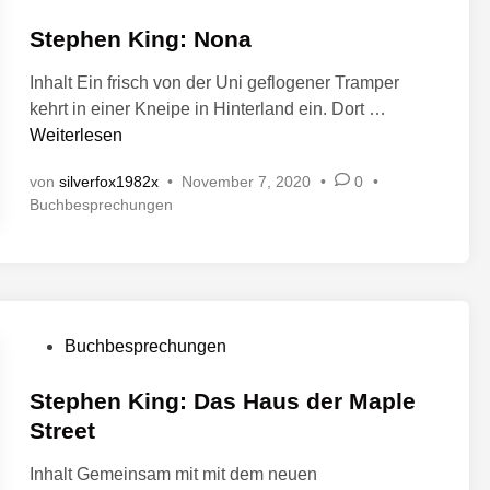
m
n
e
t
:
C
r
Stephen King: Nona
l
R
a
i
ö
a
f
c
Inhalt Ein frisch von der Uni geflogener Tramper
f
s
h
é
S
kehrt in einer Kneipe in Hinterland ein. Dort …
f
t
t
t
Weiterlesen
e
i
s
e
n
n
t
von
silverfox1982x
•
November 7, 2020
•
0
•
p
t
V
Buchbesprechungen
ä
h
l
e
t
e
i
r
t
n
c
ö
e
K
f
h
M
i
f
t
i
e
n
V
Buchbesprechungen
i
l
n
g
e
n
t
e
:
r
Stephen King: Das Haus der Maple
l
8
N
ö
Street
i
1
o
f
c
Inhalt Gemeinsam mit mit dem neuen
n
f
h