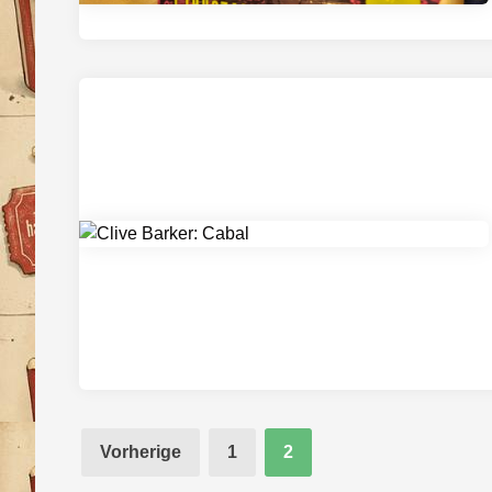
Seitennummerierung
Vorherige
1
2
der