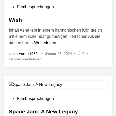
t
n
V
Filmbesprechungen
i
t
e
n
l
r
Wish
i
ö
c
Inhalt Asha lebt in einem harmonischen Königreich
f
h
mit einem scheinbar gutmütigen Herrscher. Als sie
f
t
W
diesen bei …
Weiterlesen
i
e
i
n
n
von
silverfox1982x
•
Januar 26, 2024
•
0
•
s
t
V
Filmbesprechungen
h
l
e
i
r
c
ö
f
h
f
t
e
i
n
V
Filmbesprechungen
n
t
e
l
r
Space Jam: A New Legacy
i