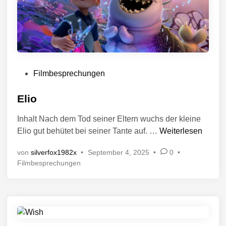
V
Filmbesprechungen
e
r
Elio
ö
Inhalt Nach dem Tod seiner Eltern wuchs der kleine
f
E
Elio gut behütet bei seiner Tante auf. …
Weiterlesen
f
l
e
von
silverfox1982x
•
September 4, 2025
•
0
•
i
n
V
Filmbesprechungen
o
t
e
l
r
i
ö
f
c
f
h
e