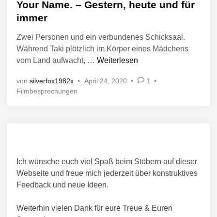
r
Your Name. – Gestern, heute und für
h
i
ö
immer
w
c
f
h
a
Zwei Personen und ein verbundenes Schicksaal.
f
t
m
Während Taki plötzlich im Körper eines Mädchens
i
e
m
n
Y
vom Land aufwacht, …
Weiterlesen
n
t
o
t
a
von
silverfox1982x
•
April 24, 2020
•
1
•
u
l
s
V
Filmbesprechungen
r
i
t
e
N
c
i
r
a
h
ö
s
m
t
f
c
e
f
i
h
e
.
n
e
Ich wünsche euch viel Spaß beim Stöbern auf dieser
n
–
R
t
Webseite und freue mich jederzeit über konstruktives
G
e
l
Feedback und neue Ideen.
e
t
i
s
c
t
Weiterhin vielen Dank für eure Treue & Euren
t
h
u