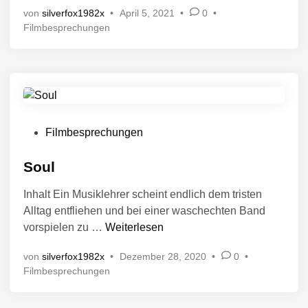
n
n
a
von
silverfox1982x
•
April 5, 2021
•
0
•
l
t
c
V
Filmbesprechungen
l
l
y
e
o
i
r
W
c
ö
o
f
h
r
f
t
e
l
i
n
V
d
Filmbesprechungen
n
t
e
l
r
Soul
i
ö
c
Inhalt Ein Musiklehrer scheint endlich dem tristen
f
h
Alltag entfliehen und bei einer waschechten Band
f
t
S
vorspielen zu …
Weiterlesen
i
e
o
n
n
von
silverfox1982x
•
Dezember 28, 2020
•
0
•
u
t
V
Filmbesprechungen
l
l
e
i
r