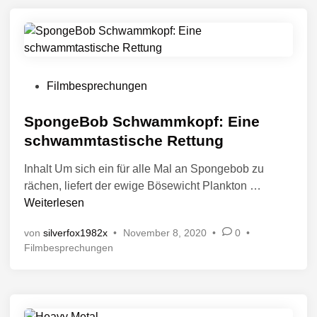
c
ö
f
h
f
t
e
i
n
n
t
V
Filmbesprechungen
l
e
i
r
SpongeBob Schwammkopf: Eine
c
ö
schwammtastische Rettung
h
f
t
Inhalt Um sich ein für alle Mal an Spongebob zu
i
f
n
S
rächen, liefert der ewige Bösewicht Plankton …
e
p
Weiterlesen
n
o
t
von
silverfox1982x
•
November 8, 2020
•
0
•
n
l
V
Filmbesprechungen
g
i
e
e
c
r
B
h
ö
o
t
f