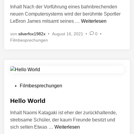
ö
c
Inhalt Nach der Vorführung eines bahnbrechenden
f
h
neuen Computersystems wird der berühmte Sportler
f
t
S
LeBron James mitsamt seines …
Weiterlesen
i
e
p
n
n
von
silverfox1982x
•
August 16, 2021
•
0
•
a
t
V
Filmbesprechungen
c
l
e
e
i
r
J
c
ö
a
f
h
m
f
t
e
:
i
n
V
A
Filmbesprechungen
n
t
e
N
l
r
Hello World
e
i
ö
w
c
Inhalt Naomi Katagaki ist eher der zurückhaltende,
f
L
h
strebsame Schüler, der kaum Freunde besitzt und
f
e
t
H
sich selten Etwas …
Weiterlesen
i
e
g
e