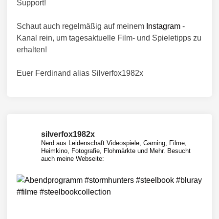
Support!
e
t
n
i
r
g
Schaut auch regelmäßig auf meinem
Instagram
-
n
n
Kanal rein, um tagesaktuelle Film- und Spieletipps zu
,
erhalten!
h
e
Euer Ferdinand alias Silverfox1982x
u
t
e
u
n
silverfox1982x
d
Nerd aus Leidenschaft
Videospiele, Gaming, Filme,
f
Heimkino, Fotografie, Flohmärkte und Mehr.
Besucht
ü
auch meine Webseite:
r
i
m
m
e