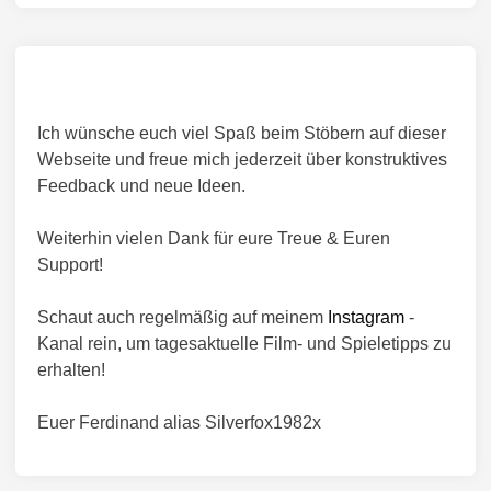
E
i
r
R
c
ö
N
h
f
I
t
f
C
e
i
Ich wünsche euch viel Spaß beim Stöbern auf dieser
n
R
n
t
Webseite und freue mich jederzeit über konstruktives
G
l
Feedback und neue Ideen.
3
i
5
c
Weiterhin vielen Dank für eure Treue & Euren
1
h
Support!
P
t
H
i
Schaut auch regelmäßig auf meinem
Instagram
-
n
a
Kanal rein, um tagesaktuelle Film- und Spieletipps zu
n
erhalten!
d
h
Euer Ferdinand alias Silverfox1982x
e
l
d