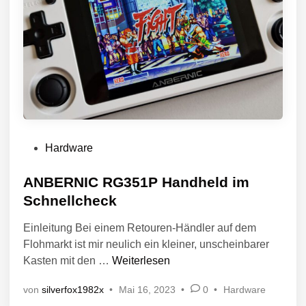
V
Hardware
e
r
ANBERNIC RG351P Handheld im
ö
Schnellcheck
f
Einleitung Bei einem Retouren-Händler auf dem
f
Flohmarkt ist mir neulich ein kleiner, unscheinbarer
e
A
Kasten mit den …
Weiterlesen
n
N
t
V
von
silverfox1982x
•
Mai 16, 2023
•
0
•
Hardware
B
l
e