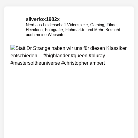
i
m
S
silverfox1982x
Nerd aus Leidenschaft
Videospiele, Gaming, Filme,
c
Heimkino, Fotografie, Flohmärkte und Mehr.
Besucht
h
auch meine Webseite:
n
e
l
l
c
h
e
c
k