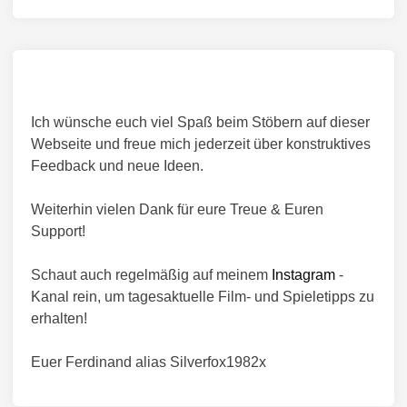
e
2
h
r
1
t
ö
1
i
f
1
f
n
e
T
Ich wünsche euch viel Spaß beim Stöbern auf dieser
n
e
t
Webseite und freue mich jederzeit über konstruktives
c
l
Feedback und neue Ideen.
h
i
n
c
Weiterhin vielen Dank für eure Treue & Euren
i
h
Support!
c
t
i
D
Schaut auch regelmäßig auf meinem
Instagram
-
n
o
Kanal rein, um tagesaktuelle Film- und Spieletipps zu
m
erhalten!
’
s
Euer Ferdinand alias Silverfox1982x
D
o