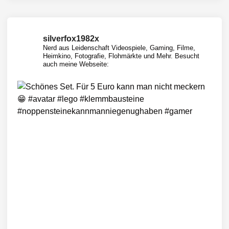
d
g
e
silverfox1982x
C
Nerd aus Leidenschaft
Videospiele, Gaming, Filme,
h
Heimkino, Fotografie, Flohmärkte und Mehr.
Besucht
a
auch meine Webseite:
r
g
e
r
a
u
s
F
a
s
t
a
n