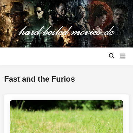
Zum
Inhalt
springen
Hau
Suche
öffnen
Fast and the Furios