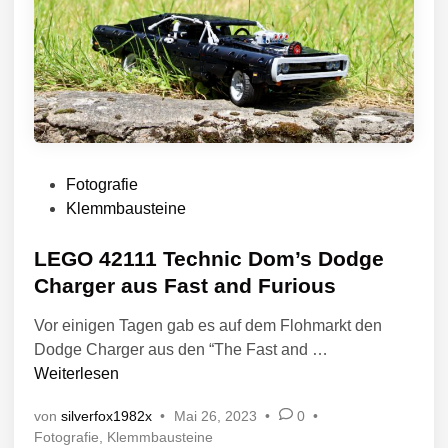
V
Fotografie
e
Klemmbausteine
r
ö
LEGO 42111 Technic Dom’s Dodge
f
Charger aus Fast and Furious
f
Vor einigen Tagen gab es auf dem Flohmarkt den
e
L
Dodge Charger aus den “The Fast and …
n
E
Weiterlesen
t
G
l
von
silverfox1982x
•
Mai 26, 2023
•
0
•
O
i
V
Fotografie
,
Klemmbausteine
4
c