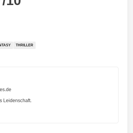
7/10
NTASY
THRILLER
ies.de
s Leidenschaft.