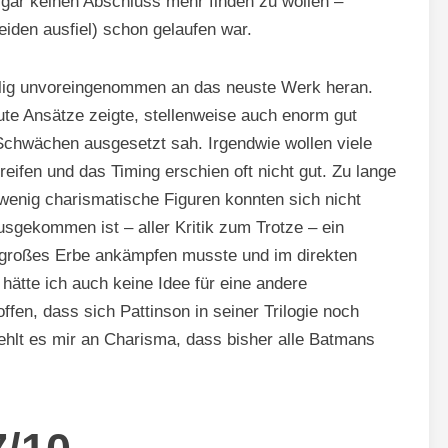
gar keinen Abschluss mehr finden zu wollen –
eiden ausfiel) schon gelaufen war.
öllig unvoreingenommen an das neuste Werk heran.
ute Ansätze zeigte, stellenweise auch enorm gut
 Schwächen ausgesetzt sah. Irgendwie wollen viele
eifen und das Timing erschien oft nicht gut. Zu lange
wenig charismatische Figuren konnten sich nicht
sgekommen ist – aller Kritik zum Trotze – ein
zu großes Erbe ankämpfen musste und im direkten
 hätte ich auch keine Idee für eine andere
fen, dass sich Pattinson in seiner Trilogie noch
ehlt es mir an Charisma, dass bisher alle Batmans