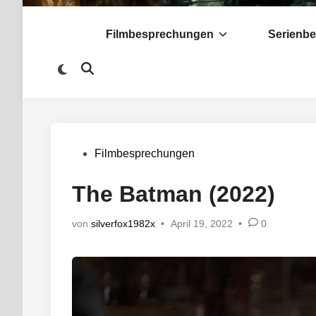
Filmbesprechungen
Serienb
Zu
Suche
dunklem
öffnen
Modus
wechseln
Veröffentlicht
Filmbesprechungen
in
The Batman (2022)
von
silverfox1982x
•
April 19, 2022
•
0