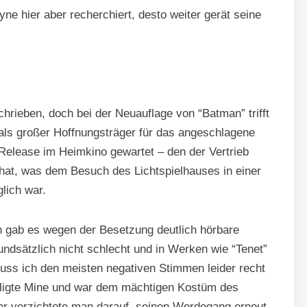
yne hier aber recherchiert, desto weiter gerät seine
chrieben, doch bei der Neuauflage von “Batman” trifft
h als großer Hoffnungsträger für das angeschlagene
Release im Heimkino gewartet – den der Vertrieb
 hat, was dem Besuch des Lichtspielhauses in einer
glich war.
h gab es wegen der Besetzung deutlich hörbare
undsätzlich nicht schlecht und in Werken wie “Tenet”
 muss ich den meisten negativen Stimmen leider recht
teiligte Mine und war dem mächtigen Kostüm des
ar verzichtete man darauf, seinen Werdegang erneut