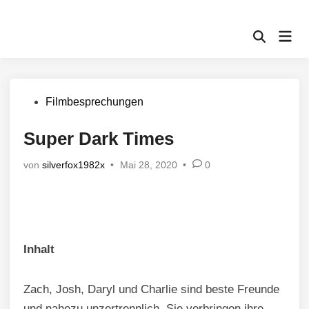
Zum
Inhalt
Hau
springen
Suche
öffnen
Veröffentlicht
Filmbesprechungen
in
Super Dark Times
von
silverfox1982x
•
Mai 28, 2020
•
0
Inhalt
Zach, Josh, Daryl und Charlie sind beste Freunde
und nahezu unzertrennlich. Sie verbringen ihre