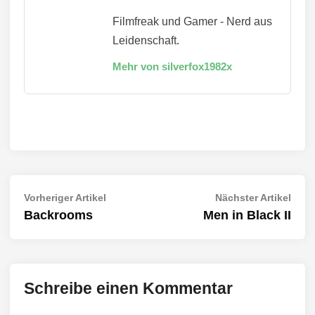
Filmfreak und Gamer - Nerd aus
Leidenschaft.
Mehr von silverfox1982x
Beitragsnavigation
Vorheriger
Näch
Vorheriger Artikel
Nächster Artikel
Artikel:
Artik
Backrooms
Men in Black II
Schreibe einen Kommentar