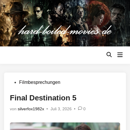
Zum
Inhalt
springen
Hau
Suche
öffnen
Veröffentlicht
Filmbesprechungen
in
Final Destination 5
von
silverfox1982x
•
Juli 3, 2026
•
0