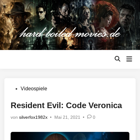
Zum
Inhalt
springen
Hau
Suche
öffnen
Veröffentlicht
Videospiele
in
Resident Evil: Code Veronica
von
silverfox1982x
•
Mai 21, 2021
•
0