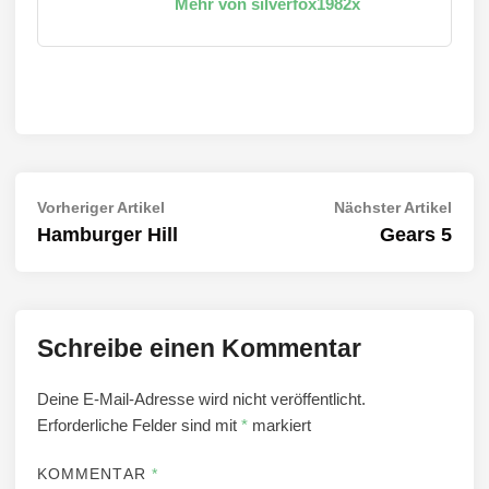
Mehr von silverfox1982x
Beitragsnavigation
Vorheriger
Näch
Vorheriger Artikel
Nächster Artikel
Artikel:
Artik
Hamburger Hill
Gears 5
Schreibe einen Kommentar
Deine E-Mail-Adresse wird nicht veröffentlicht.
Erforderliche Felder sind mit
*
markiert
KOMMENTAR
*