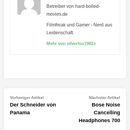
Betreiber von hard-boiled-
movies.de
Filmfreak und Gamer - Nerd aus
Leidenschaft.
Mehr von silverfox1982x
Beitragsnavigation
Vorheriger
Näch
Vorheriger Artikel
Nächster Artikel
Artikel:
Artik
Der Schneider von
Bose Noise
Panama
Cancelling
Headphones 700