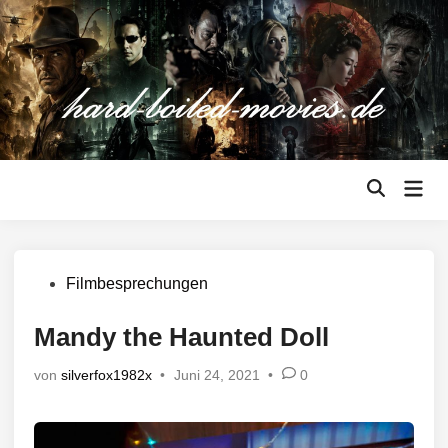
Zum
Inhalt
springen
Hau
Suche
öffnen
Veröffentlicht
Filmbesprechungen
in
Mandy the Haunted Doll
von
silverfox1982x
•
Juni 24, 2021
•
0