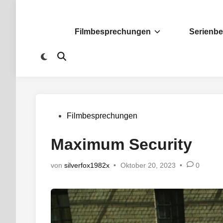
Zum
Inhalt
springen
Filmbesprechungen
Serienb
Zu
Suche
dunklem
öffnen
Modus
wechseln
Veröffentlicht
Filmbesprechungen
in
Maximum Security
von
silverfox1982x
•
Oktober 20, 2023
•
0