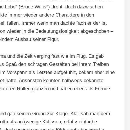
The Lobe” (Bruce Willis”) dreht, doch dazwischen
ckte immer wieder andere Charaktere in den
ell fallen. Immer wenn man dachte “ach er der ist
chon wieder in die Bedeutungslosigkeit abgeschoben –
lndem Ausbau seiner Figur.
ma und die Zeit verging fast wie im Flug. Es gab
s Spaß den schrägen Gestalten bei ihrem Treiben
 im Vorspann als Letztes aufgeführt, bekam aber eine
tet hatte. Ansonsten konnten halbwegs bekannte
iteren Rollen glänzen und haben ebenfalls Freude
und gab keinen Grund zur Klage. Klar sah man dem
ftmals an (wenige Kulissen, relativ einfache
 doch optisch waren die Bilder sehr hochwertig,