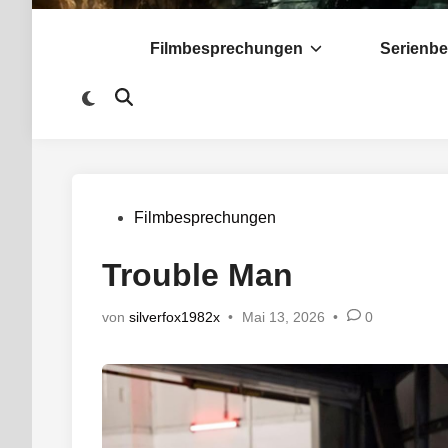
Filmbesprechungen
Serienb
Zu
Suche
dunklem
öffnen
Modus
wechseln
Veröffentlicht
Filmbesprechungen
in
Trouble Man
von
silverfox1982x
•
Mai 13, 2026
•
0