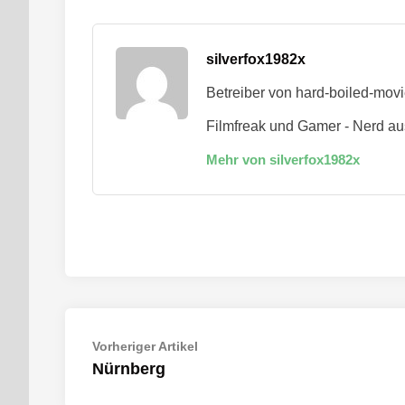
silverfox1982x
Betreiber von hard-boiled-mov
Filmfreak und Gamer - Nerd au
Mehr von silverfox1982x
Beitragsnavigation
Vorheriger
Vorheriger Artikel
Artikel:
Nürnberg