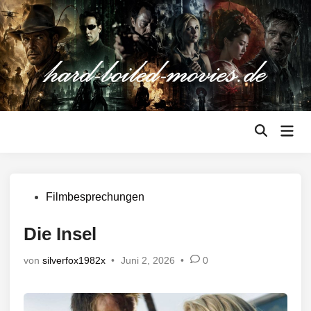
Zum
Inhalt
springen
Hau
Suche
öffnen
Veröffentlicht
Filmbesprechungen
in
Die Insel
von
silverfox1982x
•
Juni 2, 2026
•
0