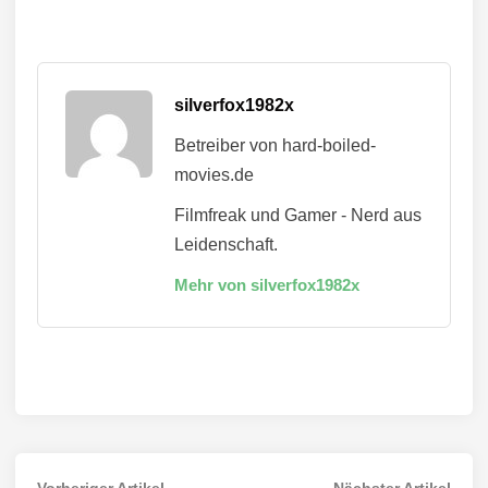
silverfox1982x
Betreiber von hard-boiled-
movies.de
Filmfreak und Gamer - Nerd aus
Leidenschaft.
Mehr von silverfox1982x
Vorheriger
Näch
Vorheriger Artikel
Nächster Artikel