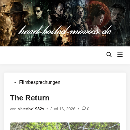
Zum
Inhalt
springen
Hau
Suche
öffnen
Veröffentlicht
Filmbesprechungen
in
The Return
von
silverfox1982x
•
Juni 16, 2026
•
0