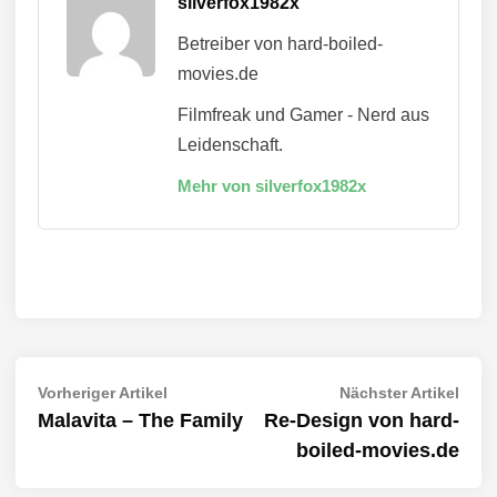
silverfox1982x
Betreiber von hard-boiled-
movies.de
Filmfreak und Gamer - Nerd aus
Leidenschaft.
Mehr von silverfox1982x
Beitragsnavigation
Vorheriger
Näch
Vorheriger Artikel
Nächster Artikel
Artikel:
Artik
Malavita – The Family
Re-Design von hard-
boiled-movies.de