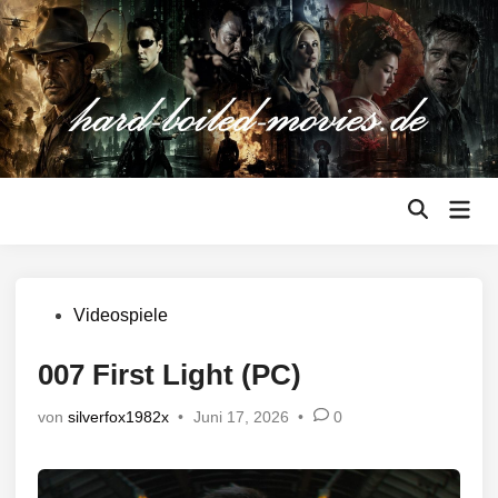
Zum
Inhalt
springen
Hau
Suche
öffnen
Veröffentlicht
Videospiele
in
007 First Light (PC)
von
silverfox1982x
•
Juni 17, 2026
•
0