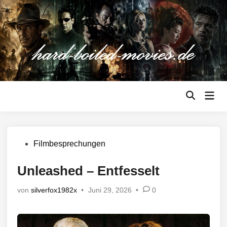
Zum
Inhalt
springen
Hau
Suche
öffnen
Veröffentlicht
Filmbesprechungen
in
Unleashed – Entfesselt
von
silverfox1982x
•
Juni 29, 2026
•
0