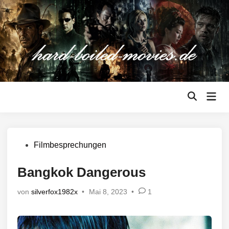
Zum
Inhalt
springen
Hau
Suche
öffnen
Veröffentlicht
Filmbesprechungen
in
Bangkok Dangerous
von
silverfox1982x
•
Mai 8, 2023
•
1