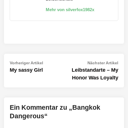
Mehr von silverfox1982x
Beitragsnavigation
Vorheriger
Näch
Vorheriger Artikel
Nächster Artikel
Artikel:
Artik
My sassy Girl
Leibstandarte – My
Honor Was Loyalty
Ein Kommentar zu „
Bangkok
Dangerous
“