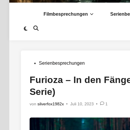
Filmbesprechungen
Serienb
Zu
Suche
dunklem
öffnen
Modus
wechseln
Veröffentlicht
Serienbesprechungen
in
Furioza – In den Fäng
Serie)
von
silverfox1982x
•
Juli 10, 2023
•
1